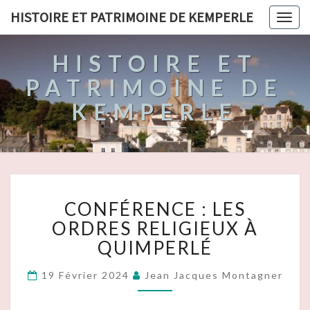
HISTOIRE ET PATRIMOINE DE KEMPERLE
Togg
navig
HISTOIRE ET
PATRIMOINE DE
KEMPERLE
CONFÉRENCE
CONFÉRENCE : LES
:
LES
ORDRES RELIGIEUX À
ORDRES
QUIMPERLÉ
RELIGIEUX
À
19 Février 2024
Jean Jacques Montagner
QUIMPERLÉ